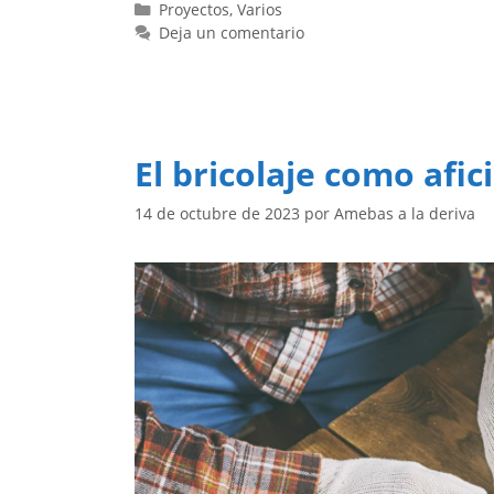
Categorías
Proyectos
,
Varios
Deja un comentario
El bricolaje como afic
14 de octubre de 2023
por
Amebas a la deriva